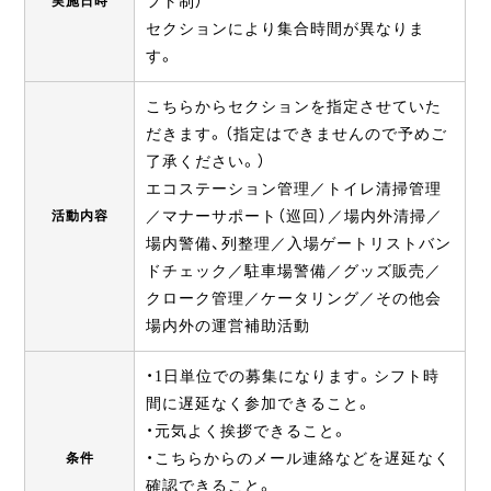
実施日時
フト制）
セクションにより集合時間が異なりま
す。
こちらからセクションを指定させていた
だきます。（指定はできませんので予めご
了承ください。）
エコステーション管理／トイレ清掃管理
活動内容
／マナーサポート（巡回）／場内外清掃／
場内警備、列整理／入場ゲートリストバン
ドチェック／駐車場警備／グッズ販売／
クローク管理／ケータリング／その他会
場内外の運営補助活動
・1日単位での募集になります。シフト時
間に遅延なく参加できること。
・元気よく挨拶できること。
条件
・こちらからのメール連絡などを遅延なく
確認できること。