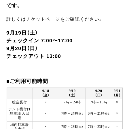
です。
詳しくは
チケットページ
をご確認ください。
9月19日（土）
チェックイン 7:00〜17:00
9月20日（日）
チェックアウト 13:00
■ご利用可能時間
9/18
9/19
9/20
9/21
（金）
（土）
（日）
（月）
総合受付
×
7時～24時
7時～13時
×
テント横付け
駐車場 入出
×
7時～24時
6時～21時
×
※1
※1
場
場内駐車場
×
7時～23時
7時～23時
×
※2
※2