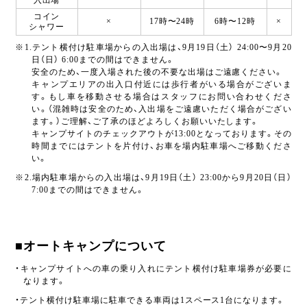
入出場
コイン
×
17時〜24時
6時〜12時
×
シャワー
※1.テント横付け駐車場からの入出場は、9月19日（土） 24:00〜9月20
日（日） 6:00までの間はできません。
安全のため、一度入場された後の不要な出場はご遠慮ください。
キャンプエリアの出入口付近には歩行者がいる場合がございま
す。もし車を移動させる場合はスタッフにお問い合わせくださ
い。（混雑時は安全のため、入出場をご遠慮いただく場合がござい
ます。）ご理解、ご了承のほどよろしくお願いいたします。
キャンプサイトのチェックアウトが13:00となっております。その
時間までにはテントを片付け、お車を場内駐車場へご移動くださ
い。
※2.場内駐車場からの入出場は、9月19日（土） 23:00から9月20日（日）
7:00までの間はできません。
■オートキャンプについて
・キャンプサイトへの車の乗り入れにテント横付け駐⾞場券が必要に
なります。
・テント横付け駐車場に駐車できる車両は1スペース1台になります。