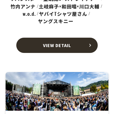
⽵内アンナ
土岐麻子×和田唱×川口大輔
w.o.d.
ヤバイTシャツ屋さん
ヤングスキニー
VIEW DETAIL
chevron_right