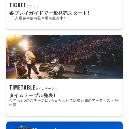
TICKET
チケット
各プレイガイドで⼀般発売スタート！
1⽇⼊場券や臨時駐⾞場も販売中！
TIMETABLE
タイムテーブル
タイムテーブル発表！
今年も3つのステージに、両日合わせて総勢37組のアーティストが
出演。