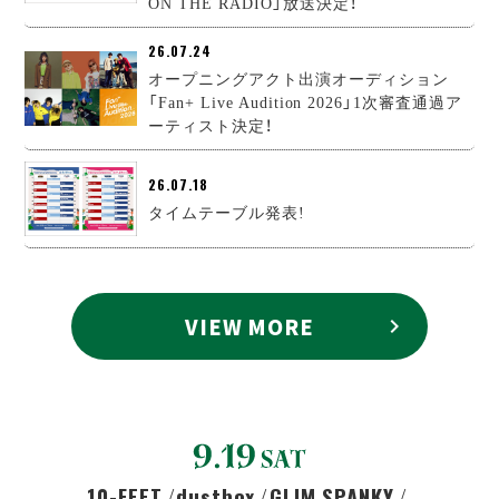
ON THE RADIO」放送決定！
26.07.24
オープニングアクト出演オーディション
「Fan+ Live Audition 2026」1次審査通過ア
ーティスト決定！
26.07.18
タイムテーブル発表!
VIEW MORE
chevron_right
10-FEET
dustbox
GLIM SPANKY