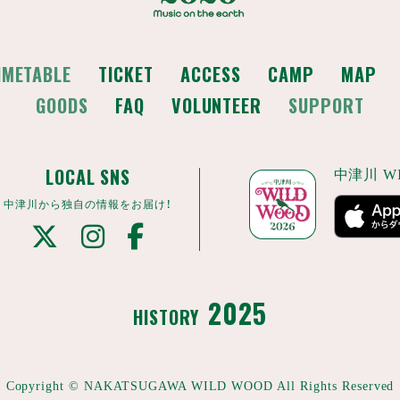
IMETABLE
TICKET
ACCESS
CAMP
MAP
GOODS
FAQ
VOLUNTEER
SUPPORT
LOCAL SNS
中津川 WI
中津川から独自の情報をお届け！
2025
HISTORY
Copyright © NAKATSUGAWA WILD WOOD
All Rights Reserved